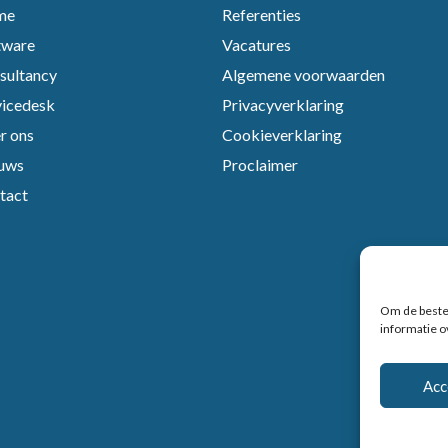
me
Referenties
tware
Vacatures
sultancy
Algemene voorwaarden
vicedesk
Privacyverklaring
r ons
Cookieverklaring
uws
Proclaimer
tact
Om de beste 
informatie ov
Acc