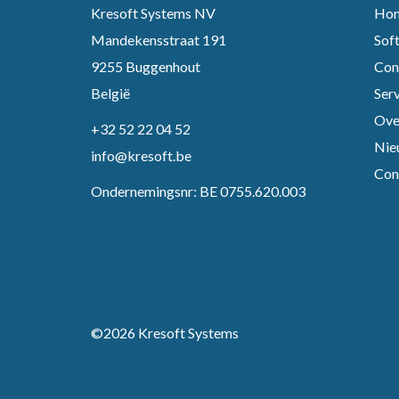
Kresoft Systems NV
Ho
Mandekensstraat 191
Sof
9255 Buggenhout
Con
België
Ser
Ove
+32 52 22 04 52
Nie
info@kresoft.be
Con
Ondernemingsnr: BE 0755.620.003
©2026
Kresoft Systems