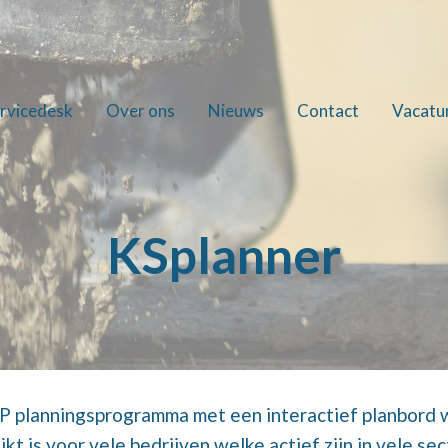
rvicedesk
Over ons
Nieuws
Contact
Vacatu
KSplanner
P planningsprogramma met een interactief planbord 
kt is voor vele bedrijven welke actief zijn in vele se