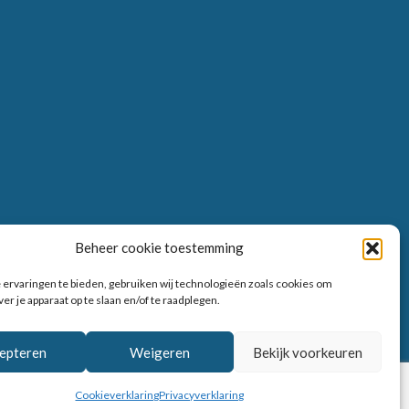
Beheer cookie toestemming
ervaringen te bieden, gebruiken wij technologieën zoals cookies om
er je apparaat op te slaan en/of te raadplegen.
epteren
Weigeren
Bekijk voorkeuren
Cookieverklaring
Privacyverklaring