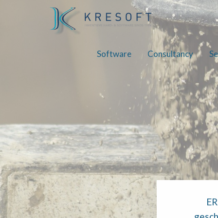
Software
Consultancy
Se
ER
geschi