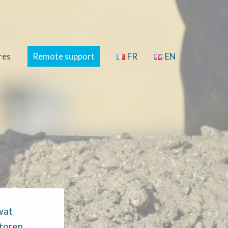
res
Remote support
FR
EN
wat
ctoren.